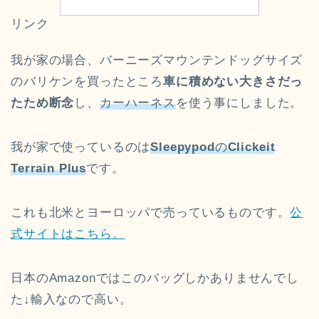
リンク
我が家の場合、バーニーズマウンテンドッグサイズ
のバリケンを買ったところ
車に積めない大きさだっ
たため断念
し、
カーハーネス
を使う事にしました。
我が家で使っているのは
Sleepypod
の
Clickeit
Terrain Plus
です。
これも北米とヨーロッパで売っているものです。
公
式サイトはこちら。
日本のAmazonではこのバッグしかありませんでし
た↓輸入なので高い。