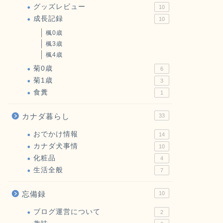
グッズレビュー
10
成長記録
10
楓0歳
楓3歳
楓4歳
菊0歳
6
菊1歳
3
食糞
1
カナダ暮らし
33
おでかけ情報
14
カナダ犬事情
10
化粧品
4
生活全般
7
忘備録
10
ブログ運営について
2