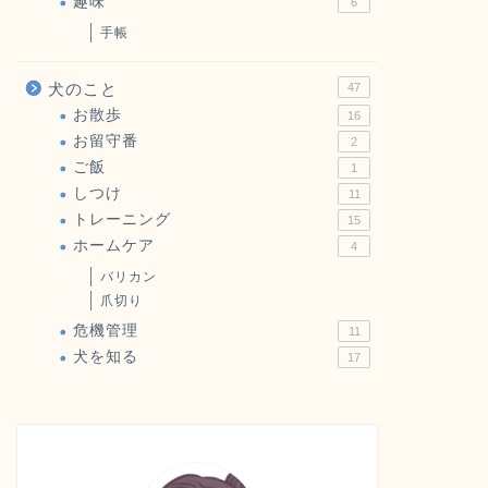
趣味
6
手帳
犬のこと
47
お散歩
16
お留守番
2
ご飯
1
しつけ
11
トレーニング
15
ホームケア
4
バリカン
爪切り
危機管理
11
犬を知る
17