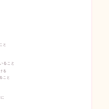
こと
いること
ける
ること
律に