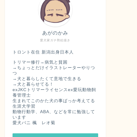
あがのかみ
愛犬家ガチ勢絵描き
トロント在住 新潟出身日本人
トリマー修行→病気と貧困
→ちょっとだけイラストレーターやりつ
つ
→犬と暮らしたくて意地で生きる
→犬と暮らせてる！
exJKCトリマーライセンスex愛玩動物飼
養管理士
生まれてこのかた犬の事ばっか考えてる
生涯犬学習
動物行動学、ABA、などを常に勉強して
います
愛犬バニ 楓 レオ菊