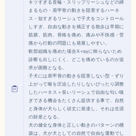
キツすぎる首輪・スリップリーシュなどの締
まるもの・肩甲骨の動きを阻害するハーネ
ス・短すぎるリーシュで子犬をコントロール
しすぎ、自由な動きを矯正する散歩は早期に
筋膜、筋肉、骨格を痛め、痛みや不快感・苦
痛から行動の問題にも発展しやすい。
軟部組織を痛めた場合X-rayに映らないため
診断も出しにくく、どこを痛めているのか追
求が困難となる。
子犬には肩甲骨の動きを阻害しない型・ずり
上がって喉を圧迫したりしないぴったり調整
したハーネス＋長いリーシュで自由な匂い嗅
ぎできる機会をたくさん提供する事で、自然
と身体が犬らしく頑丈に発達し、それは生涯
の財産となる。
犬の健全な身体と正しい動きのパターンの構
築は、犬が犬としての自然で自由な運動でし