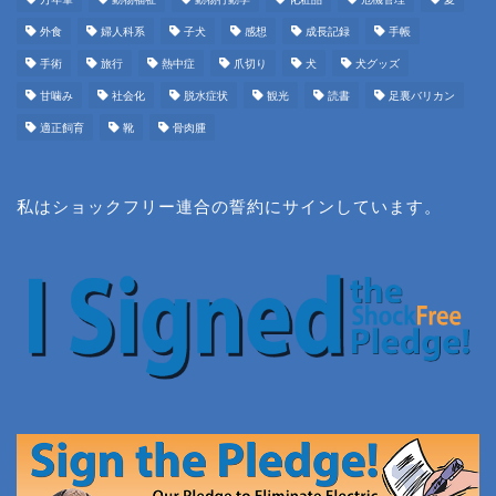
外食
婦人科系
子犬
感想
成長記録
手帳
手術
旅行
熱中症
爪切り
犬
犬グッズ
甘噛み
社会化
脱水症状
観光
読書
足裏バリカン
適正飼育
靴
骨肉腫
私はショックフリー連合の誓約にサインしています。