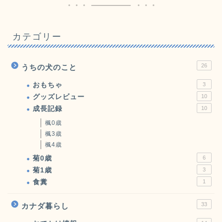
カテゴリー
26
うちの犬のこと
おもちゃ
3
グッズレビュー
10
成長記録
10
楓0歳
楓3歳
楓4歳
菊0歳
6
菊1歳
3
食糞
1
33
カナダ暮らし