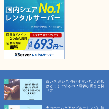
1
白い爪 黒い爪 伸びすぎた爪 犬の爪
はどこまで切るの？適切な長さと切
り方
2
犬のホームケアやグルーミングに無