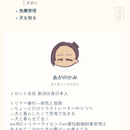
爪切り
危機管理
11
犬を知る
17
あがのかみ
愛犬家ガチ勢絵描き
トロント在住 新潟出身日本人
トリマー修行→病気と貧困
→ちょっとだけイラストレーターやりつつ
→犬と暮らしたくて意地で生きる
→犬と暮らせてる！
exJKCトリマーライセンスex愛玩動物飼養管理士
生まれてこのかた犬の事ばっか考えてる