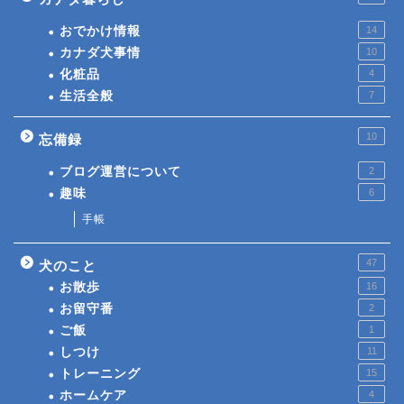
おでかけ情報
14
カナダ犬事情
10
化粧品
4
生活全般
7
10
忘備録
ブログ運営について
2
趣味
6
手帳
47
犬のこと
お散歩
16
お留守番
2
ご飯
1
しつけ
11
トレーニング
15
ホームケア
4