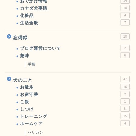
おでかけ情報
14
カナダ犬事情
10
化粧品
4
生活全般
7
10
忘備録
ブログ運営について
2
趣味
6
手帳
47
犬のこと
お散歩
16
お留守番
2
ご飯
1
しつけ
11
トレーニング
15
ホームケア
4
バリカン