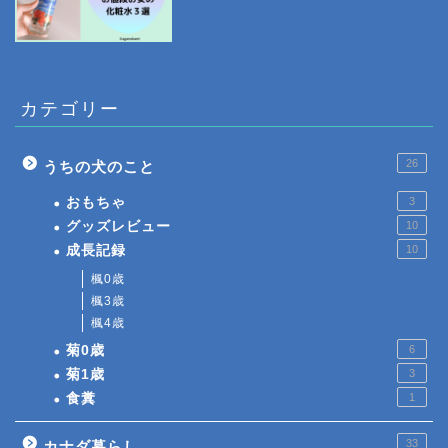
カテゴリー
26
うちの犬のこと
おもちゃ
3
グッズレビュー
10
成長記録
10
楓0歳
楓3歳
楓4歳
菊0歳
6
菊1歳
3
食糞
1
33
カナダ暮らし