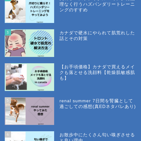
理なく行うハズバンダリートレーニ
ングのすすめ
3
カナダで硬水にやられて肌荒れした
話とその対策
4
【お手頃価格】カナダで買えるメイ
クも落とせる洗顔料【乾燥肌敏感肌
も】
5
renal summer 7日間を腎臓として
過ごしての感想(真EDネタバレあり)
6
お散歩中にたくさん匂い嗅ぎさせる
と良い理由