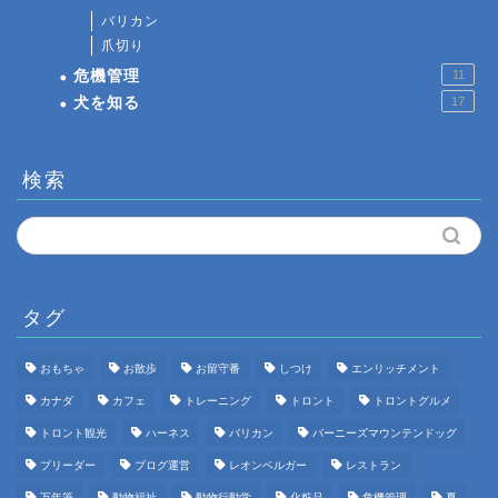
バリカン
爪切り
危機管理
11
犬を知る
17
検索
タグ
おもちゃ
お散歩
お留守番
しつけ
エンリッチメント
カナダ
カフェ
トレーニング
トロント
トロントグルメ
トロント観光
ハーネス
バリカン
バーニーズマウンテンドッグ
ブリーダー
ブログ運営
レオンベルガー
レストラン
万年筆
動物福祉
動物行動学
化粧品
危機管理
夏